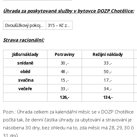
Úhrada za poskytované služby v bytovce DOZP Chotělice:
Dvoulůžkový pokoj v 1 bytě
315 – Kč za den
Strava racionální:
Jídlo/náklady
Potraviny
Režijní náklady
snídaně
30 ,-
33 ,-
oběd
48 ,-
50 ,-
svačina
15 ,-
17 ,-
večeře
33 ,-
34 ,-
126,-
134,-
Pozn.: Úhrada celkem za kalendářní měsíc se v DOZP Chotělice
počítá tak, že denní částka úhrady za ubytování a stravování je
násobena 30 dny, bez ohledu na to, zda měsíc má 28, 29, 30 či
31 dnů.