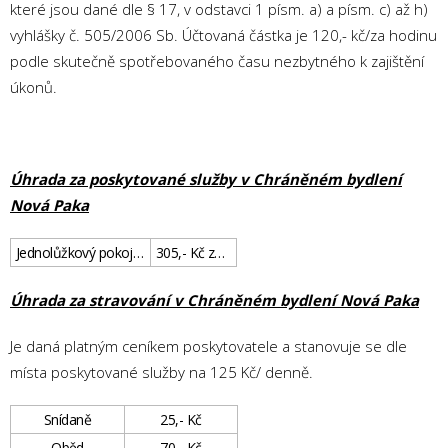
které jsou dané dle § 17, v odstavci 1 písm. a) a písm. c) až h)
vyhlášky č. 505/2006 Sb. Účtovaná částka je 120,- kč/za hodinu
podle skutečně spotřebovaného času nezbytného k zajištění
úkonů.
Úhrada za poskytované služby v Chráněném bydlení
Nová Paka
Jednolůžkový pokoj v bytě
305,- Kč za den
Úhrada za stravování v Chráněném bydlení Nová Paka
Je daná platným ceníkem poskytovatele a stanovuje se dle
místa poskytované služby na 125 Kč/ denně.
Snídaně
25,- Kč
Oběd
70,- Kč