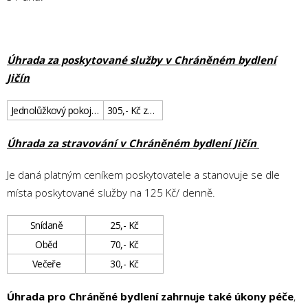
Úhrada za poskytované služby v Chráněném bydlení
Jičín
Jednolůžkový pokoj v bytě
305,- Kč za den
Úhrada za stravování v Chráněném bydlení Jičín
Je daná platným ceníkem poskytovatele a stanovuje se dle
místa poskytované služby na 125 Kč/ denně.
Snídaně
25,- Kč
Oběd
70,- Kč
Večeře
30,- Kč
Úhrada pro Chráněné bydlení zahrnuje také
úkony péče
,