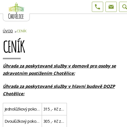
ÚVOD
CENÍK
CENÍK
Úhrada za poskytované služby v domově pro osoby se
zdravotním postižením Chotělice:
Úhrada za poskytované služby v hlavní budově DOZP
Chotělice:
Jednolůžkový pokoj bez příslušenství
315 ,- Kč za den
Dvoulůžkový pokoj bez příslušenství
305 ,- Kč za den