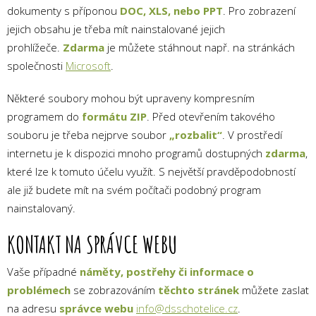
dokumenty s příponou
DOC, XLS, nebo PPT
. Pro zobrazení
jejich obsahu je třeba mít nainstalované jejich
prohlížeče.
Zdarma
je můžete stáhnout např. na stránkách
společnosti
Microsoft
.
Některé soubory mohou být upraveny kompresním
programem do
formátu ZIP
. Před otevřením takového
souboru je třeba nejprve soubor
„rozbalit“
. V prostředí
internetu je k dispozici mnoho programů dostupných
zdarma
,
které lze k tomuto účelu využít. S největší pravděpodobností
ale již budete mít na svém počítači podobný program
nainstalovaný.
KONTAKT NA SPRÁVCE WEBU
Vaše případné
náměty, postřehy či informace o
problémech
se zobrazováním
těchto stránek
můžete zaslat
na adresu
správce webu
info@dsschotelice.cz
.