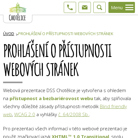
Menu
ÚVOD
PROHLÁŠENÍ O PŘÍSTUPNOSTI WEBOVÝCH STRÁNEK
PROHLÁŠENÍ O PŘÍSTUPNOSTI
WEBOVÝCH STRÁNEK
Webová prezentace DSS Chotělice je vytvořena s ohledem
na
přístupnost a bezbariérovost webu
tak, aby splňovala
všechny důležité zásady přístupnosti metodik
Blind friendly
web
,
WCAG 2.0
a vyhlášky
č. 64/2008 Sb.
.
Pro prezentaci všech informací v této webové prezentaci je
použit značkovací jazyk
XHTML™ 1.0 Transitional
, spolu