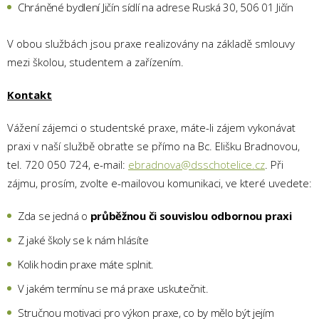
Chráněné bydlení Jičín sídlí na adrese Ruská 30, 506 01 Jičín
V obou službách jsou praxe realizovány na základě smlouvy
mezi školou, studentem a zařízením.
Kontakt
Vážení zájemci o studentské praxe, máte-li zájem vykonávat
praxi v naší službě obraťte se přímo na Bc. Elišku Bradnovou,
tel. 720 050 724, e-mail:
ebradnova@dsschotelice.cz
. Při
zájmu, prosím, zvolte e-mailovou komunikaci, ve které uvedete:
Zda se jedná o
průběžnou či souvislou odbornou praxi
Z jaké školy se k nám hlásíte
Kolik hodin praxe máte splnit.
V jakém termínu se má praxe uskutečnit.
Stručnou motivaci pro výkon praxe, co by mělo být jejím