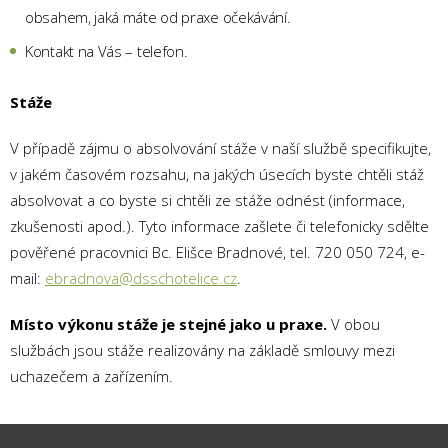
obsahem, jaká máte od praxe očekávání.
Kontakt na Vás – telefon.
Stáže
V případě zájmu o absolvování stáže v naší službě specifikujte,
v jakém časovém rozsahu, na jakých úsecích byste chtěli stáž
absolvovat a co byste si chtěli ze stáže odnést (informace,
zkušenosti apod.). Tyto informace zašlete či telefonicky sdělte
pověřené pracovnici Bc. Elišce Bradnové, tel. 720 050 724, e-
mail:
ebradnova@dsschotelice.cz
.
Místo výkonu stáže je stejné jako u praxe.
V obou
službách jsou stáže realizovány na základě smlouvy mezi
uchazečem a zařízením.