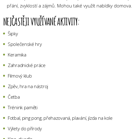
přání, zvyklostí a zájmů. Mohou také využít nabídky domova.
NEJČASTĚJI VYUŽÍVANÉ AKTIVITY:
Šipky
Společenské hry
Keramika
Zahradnické práce
Filmový klub
Zpěv, hra na nástroj
Četba
Trénink paměti
Fotbal, ping pong, přehazovaná, plavání, jízda na kole
Výlety do přírody