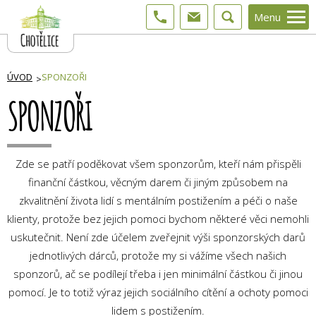
Menu
ÚVOD
SPONZOŘI
SPONZOŘI
Zde se patří poděkovat všem sponzorům, kteří nám přispěli
finanční částkou, věcným darem či jiným způsobem na
zkvalitnění života lidí s mentálním postižením a péči o naše
klienty, protože bez jejich pomoci bychom některé věci nemohli
uskutečnit. Není zde účelem zveřejnit výši sponzorských darů
jednotlivých dárců, protože my si vážíme všech našich
sponzorů, ač se podílejí třeba i jen minimální částkou či jinou
pomocí. Je to totiž výraz jejich sociálního cítění a ochoty pomoci
lidem s postižením.