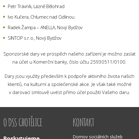
Petr Trávník, Lázně Bělohrad
Ivo Kučera, Chlumec nad Cidlinou
Radek Žampa – ANELLA, Nový Bydžov
SINTOP s.r.o., Nový Bydžov
Sponzorské dary ve prospěch našeho zařízení je možno zaslat
na účet u Komerční banky, číslo účtu 25930511/0100.
Dary jsou využity především k podpoře aktivního života našich
klientů, na kulturní a společenské akce. Je však také možné
v darovací smlouvě uvést přímo účel použití Vašeho daru.
O DSS CHOTĚLICE
KONTAKT
Domov sociálních služeb
Poskytujeme