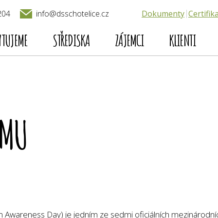
204
Dokumenty
Certifik
info@dsschotelice.cz
YTUJEME
STŘEDISKA
ZÁJEMCI
KLIENTI
SMU
.
 Awareness Day) je jedním ze sedmi oficiálních mezinárodní