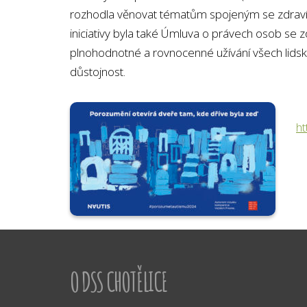
rozhodla věnovat tématům spojeným se zdravím.
iniciativy byla také Úmluva o právech osob se zd
plnohodnotné a rovnocenné užívání všech lidsk
důstojnost.
h
O DSS CHOTĚLICE