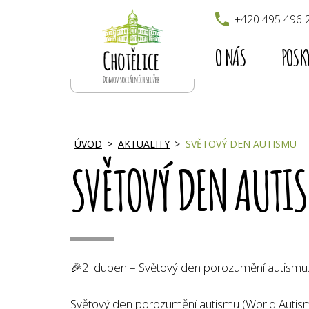
+420 495 496 
O NÁS
POSK
ÚVOD
AKTUALITY
SVĚTOVÝ DEN AUTISMU
SVĚTOVÝ DEN AUTI
🎉
2. duben – Světový den porozumění autismu
Světový den porozumění autismu (World Autism