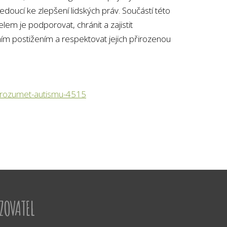
oucí ke zlepšení lidských práv. Součástí této
lem je podporovat, chránit a zajistit
ím postižením a respektovat jejich přirozenou
porozumet-autismu-4515
IZOVATEL