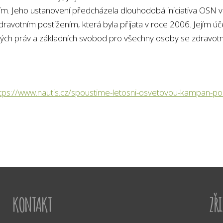
 Jeho ustanovení předcházela dlouhodobá iniciativa OSN ved
ravotním postižením, která byla přijata v roce 2006. Jejím úče
ých práv a základních svobod pro všechny osoby se zdravotn
ttps://www.nautis.cz/spoustime-letosni-osvetovou-kampan-
KONTAKT
ZŘ