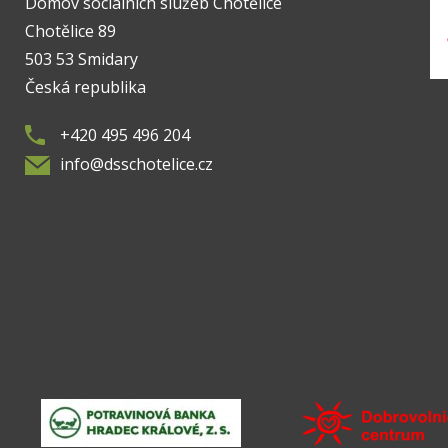
Domov sociálních služeb Chotělice
Chotělice 89
503 53 Smidary
Česká republika
+420 495 496 204
info@dsschotelice.cz