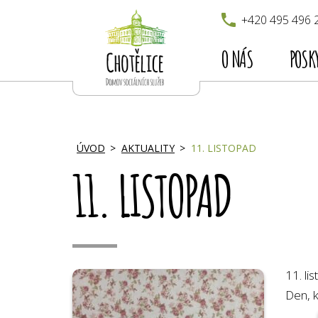
+420 495 496 
O NÁS
POSK
ÚVOD
AKTUALITY
11. LISTOPAD
11. LISTOPAD
11. li
Den, k