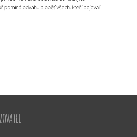
ipomíná odvahu a oběť všech, kteří bojovali
IZOVATEL