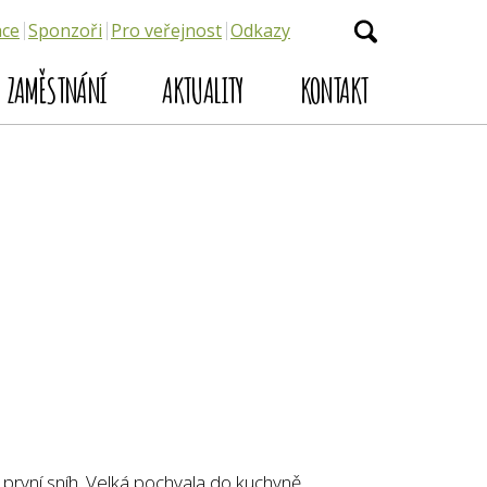
ace
Sponzoři
Pro veřejnost
Odkazy
ZAMĚSTNÁNÍ
AKTUALITY
KONTAKT
a první sníh. Velká pochvala do kuchyně