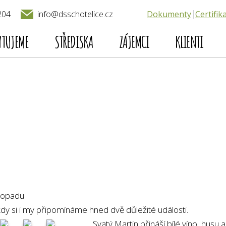
204
Dokumenty
Certifik
info@dsschotelice.cz
YTUJEME
STŘEDISKA
ZÁJEMCI
KLIENTI
stopadu
dy si i my připomínáme hned dvě důležité události.
Svatý Martin přináší bílé víno, husu 