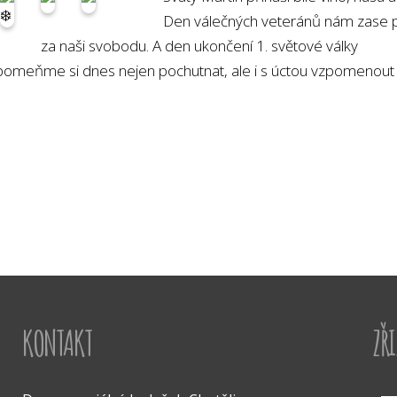
Den válečných veteránů nám zase př
za naši svobodu. A den ukončení 1. světové války
omeňme si dnes nejen pochutnat, ale i s úctou vzpomenout
KONTAKT
ZŘ