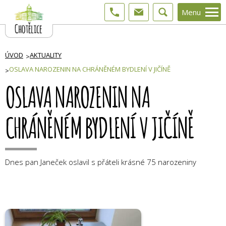
Menu
ÚVOD
AKTUALITY
OSLAVA NAROZENIN NA CHRÁNĚNÉM BYDLENÍ V JIČÍNĚ
OSLAVA NAROZENIN NA
CHRÁNĚNÉM BYDLENÍ V JIČÍNĚ
Dnes pan Janeček oslavil s přáteli krásné 75 narozeniny