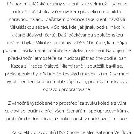
Příchod mikulášské družiny si klienti také velmi užili, sami se
někteří zúčastnili a v čertovském převleku umocnili tu
správnou náladu. Začátkem prosince také klienti navštívili
Mikulášskou zábavu v Solnici, kde, jak jinak, potkali několik
krásně děsivých čertů. Další očekávanou společenskou
událostí byla i Mikulášská zábava v DSS Chotělice, kam přijali
pozvání naši kamarádi a přátelé z blízkých zařízení. Na příjemné
předvánoční atmosféře se hudbou již tradičně podílel pan
Kazda z Hradce Králové. Klienti tančili, soutěžili, bavili se,
překvapením byl příchod čertovských masek, s nimiž se mohl
vyfotit jen ten, kdo přemohl svůj strach, protože masky byly
opravdu propracované.
Z vánočně vyzdobeného prostředí za zvuku koled a s vůní
cukroví se loučím a přeji všem čtenářům, spolupracovníkům a
přátelům hodně zdraví a spokojenosti v nadcházejícím roce.
Za kolektiv pracovníků DSS Chotělice Mgr. Kateřina Verflová