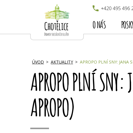
+420 495 496 
O NÁS
POSK
ÚVOD
AKTUALITY
APROPO PLNÍ SNY: JANA S
APROPO PLNÍ SNY: 
APROPO)