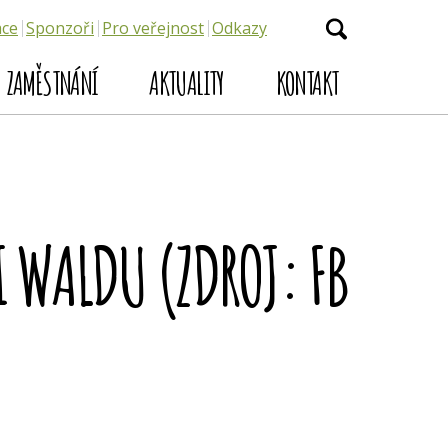
ace
Sponzoři
Pro veřejnost
Odkazy
ZAMĚSTNÁNÍ
AKTUALITY
KONTAKT
I WALDU (ZDROJ: FB