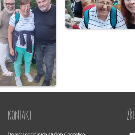
KONTAKT
ZŘ
Domov sociálních služeb Chotělice