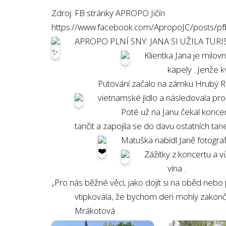
Zdroj: FB stránky APROPO Jičín
https://www.facebook.com/ApropoJC/posts/
APROPO PLNÍ SNY: JANA SI UŽILA TURI
Klientka Jana je milovn
kapely
. Jenže 
Putování začalo na zámku Hrubý
vietnamské jídlo
a následovala pro
Poté už na Janu čekal konc
tančit
a zapojila se do davu ostatních tan
Matuška nabídl Janě fotogra
Zážitky z koncertu a v
vína
.
„Pro nás běžné věci, jako dojít si na oběd neb
vtipkovala, že bychom den mohly zakonč
Mrákotová
.