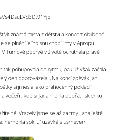
isVs4DsuLVd3Dt91YjBl
štívit známá místa z dětství a koncert oblíbené
 se plnění jejího snu chopili my v Apropu …
. V Turnově poprvé v životě ochutnala pravé
.
en tak pohupovala do rytmu, pak už však začala
 celý den doprovázela. „Na konci zpěvák Jan
pátky si ji nesla jako drahocenný poklad.”
 na večeři
, kde si Jana mohla dopřát i sklenku
itelné. Vracely jsme se až za tmy. Jana ještě
le, nemohla splnit,” uzavírá s úsměvem