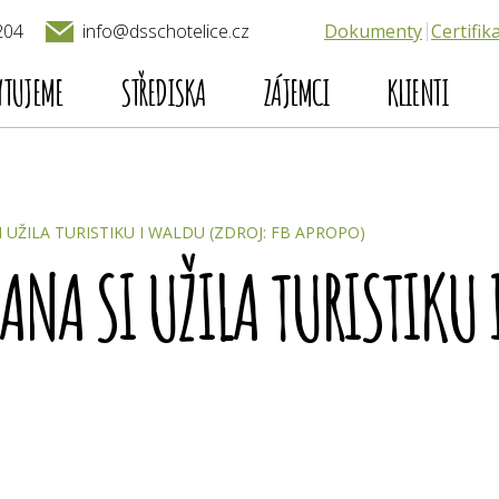
204
Dokumenty
Certifik
info@dsschotelice.cz
YTUJEME
STŘEDISKA
ZÁJEMCI
KLIENTI
I UŽILA TURISTIKU I WALDU (ZDROJ: FB APROPO)
JANA SI UŽILA TURISTIKU 