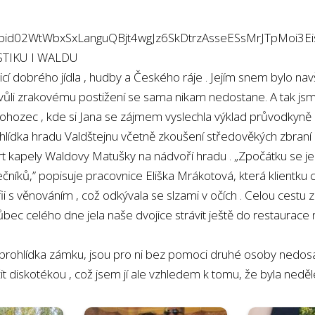
pfbid02WtWbxSxLanguQBjt4wgJz6SkDtrzAsseESsMrJTpMoi3E
STIKU I WALDU
icí dobrého jídla
, hudby
a Českého ráje
. Jejím snem bylo nav
kvůli zrakovému postižení se sama nikam nedostane. A tak jsme
 Rohozec
, kde si Jana se zájmem vyslechla výklad průvodkyně
hlídka hradu Valdštejnu včetně zkoušení středověkých zbraní
ert kapely Waldovy Matušky na nádvoří hradu
. „Zpočátku se j
ečníků,” popisuje pracovnice Eliška Mrákotová, která klientku
fii s věnováním
, což odkývala se slzami v očích
. Celou cestu z
ůbec celého dne jela naše dvojice strávit ještě do restaurace
o prohlídka zámku, jsou pro ni bez pomoci druhé osoby nedosaž
it diskotékou
, což jsem jí ale vzhledem k tomu, že byla nedě