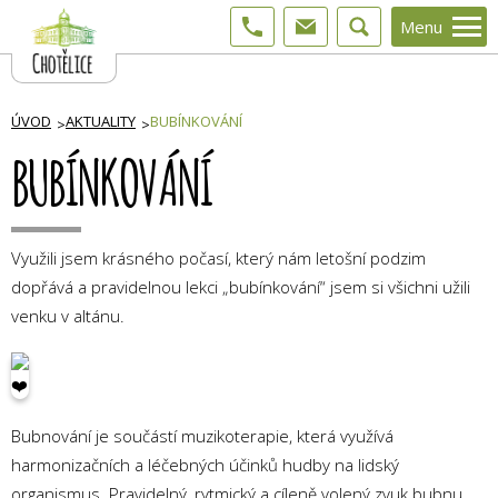
Menu
ÚVOD
AKTUALITY
BUBÍNKOVÁNÍ
BUBÍNKOVÁNÍ
Využili jsem krásného počasí, který nám letošní podzim
dopřává a pravidelnou lekci „bubínkování“ jsem si všichni užili
venku v altánu.
Bubnování je součástí muzikoterapie, která využívá
harmonizačních a léčebných účinků hudby na lidský
organismus. Pravidelný, rytmický a cíleně volený zvuk bubnu