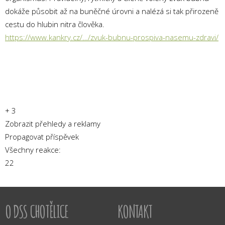
dokáže působit až na buněčné úrovni a nalézá si tak přirozeně
cestu do hlubin nitra člověka.
https://www.kankry.cz/…/zvuk-bubnu-prospiva-nasemu-zdravi/
+ 3
Zobrazit přehledy a reklamy
Propagovat příspěvek
Všechny reakce:
2
2
O DSS CHOTĚLICE
KONTAKT