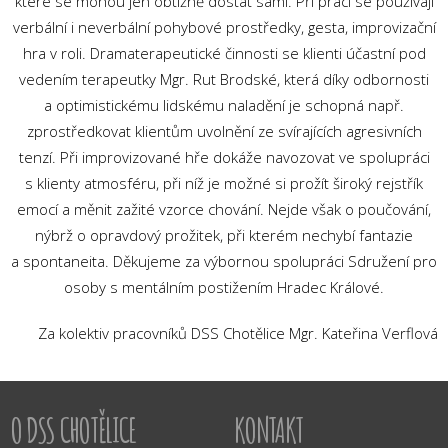
které se mohou jen obtížně dostat sami. Při práci se používají
verbální i neverbální pohybové prostředky, gesta, improvizační
hra v roli. Dramaterapeutické činnosti se klienti účastní pod
vedením terapeutky Mgr. Rut Brodské, která díky odbornosti
a optimistickému lidskému naladění je schopná např.
zprostředkovat klientům uvolnění ze svírajících agresivních
tenzí. Při improvizované hře dokáže navozovat ve spolupráci
s klienty atmosféru, při níž je možné si prožít široký rejstřík
emocí a měnit zažité vzorce chování. Nejde však o poučování,
nýbrž o opravdový prožitek, při kterém nechybí fantazie
a spontaneita. Děkujeme za výbornou spolupráci Sdružení pro
osoby s mentálním postižením Hradec Králové.
Za kolektiv pracovníků DSS Chotělice Mgr. Kateřina Verflová
O DSS CHOTĚLICE
KONTAKT