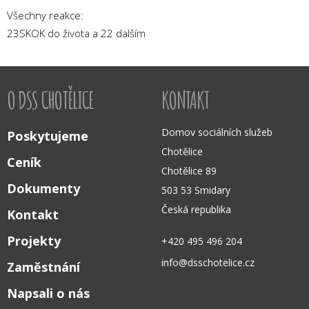
Všechny reakce:
23
SKOK do života a 22 dalším
O DSS CHOTĚLICE
KONTAKT
Domov sociálních služeb
Poskytujeme
Chotělice
Ceník
Chotělice 89
Dokumenty
503 53 Smidary
Česká republika
Kontakt
Projekty
+420 495 496 204
info@dsschotelice.cz
Zaměstnání
Napsali o nás