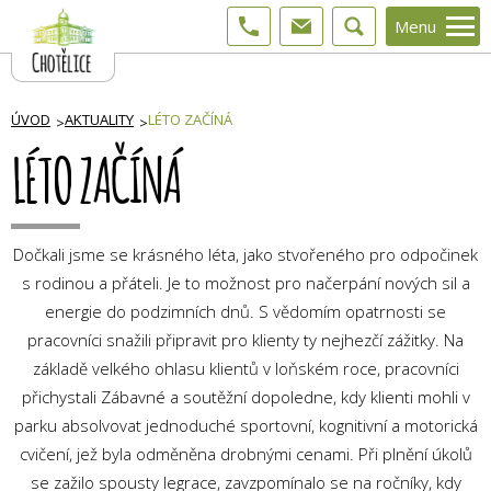
Menu
ÚVOD
AKTUALITY
LÉTO ZAČÍNÁ
LÉTO ZAČÍNÁ
Dočkali jsme se krásného léta, jako stvořeného pro odpočinek
s rodinou a přáteli. Je to možnost pro načerpání nových sil a
energie do podzimních dnů. S vědomím opatrnosti se
pracovníci snažili připravit pro klienty ty nejhezčí zážitky. Na
základě velkého ohlasu klientů v loňském roce, pracovníci
přichystali Zábavné a soutěžní dopoledne, kdy klienti mohli v
parku absolvovat jednoduché sportovní, kognitivní a motorická
cvičení, jež byla odměněna drobnými cenami. Při plnění úkolů
se zažilo spousty legrace, zavzpomínalo se na ročníky, kdy