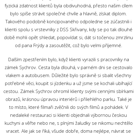
fyzická zdatnost klientů byla obdivuhodná, přesto našim cílem
bylo spíše strávit společné chvíle a hlavně, získat diplom.
Takového podobně koncipovaného odpoledne se zúčastnili i
klienti spolu s vrstevníky z DSS Skřivany, kdy se po tak dlouhé
době mohli opět shledat, popovídat si, dát si točenou zmrzlinu
od pana Frýdy a zasoutěžit, což bylo velmi příjemné.
Dalším zpestřením bylo, když klienti vyrazili s pracovníky na
zámek Sychrov. Cesta byla dlouhá, v parném dni se cestovalo
vlakem a autobusem. Důležité bylo správně si sbalit všechny
potřebné věci, koupit si jízdenku a už jsme se kochali ubíhající
cestou. Zámek Sychrov ohromil klienty svými cennými sbírkami
obrazů, krásnou úpravou interiérů i přilehlého parku. Také je
to místo, které filmaři zvěčnili do svých filmů a pohádek. V
nedaleké restauraci si klienti objednali výbornou českou
kuchyni a věřte nebo ne, s plnými žaludky se nikomu nechtělo
vracet. Ale jak se říká, všude dobře, doma nejlépe, návrat se