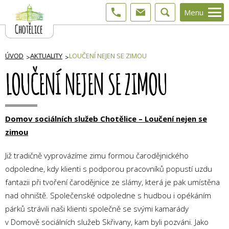
Menu
ÚVOD
AKTUALITY
LOUČENÍ NEJEN SE ZIMOU
LOUČENÍ NEJEN SE ZIMOU
Domov sociálních služeb Chotělice – Loučení nejen se
zimou
Již tradičně vyprovázíme zimu formou čarodějnického
odpoledne, kdy klienti s podporou pracovníků popustí uzdu
fantazii při tvoření čarodějnice ze slámy, která je pak umístěna
nad ohniště. Společenské odpoledne s hudbou i opékáním
párků strávili naši klienti společně se svými kamarády
v Domově sociálních služeb Skřivany, kam byli pozváni. Jako