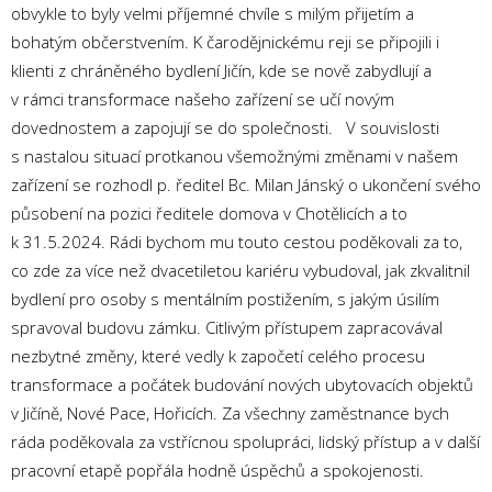
obvykle to byly velmi příjemné chvíle s milým přijetím a
bohatým občerstvením. K čarodějnickému reji se připojili i
klienti z chráněného bydlení Jičín, kde se nově zabydlují a
v rámci transformace našeho zařízení se učí novým
dovednostem a zapojují se do společnosti. V souvislosti
s nastalou situací protkanou všemožnými změnami v našem
zařízení se rozhodl p. ředitel Bc. Milan Jánský o ukončení svého
působení na pozici ředitele domova v Chotělicích a to
k 31.5.2024. Rádi bychom mu touto cestou poděkovali za to,
co zde za více než dvacetiletou kariéru vybudoval, jak zkvalitnil
bydlení pro osoby s mentálním postižením, s jakým úsilím
spravoval budovu zámku. Citlivým přístupem zapracovával
nezbytné změny, které vedly k započetí celého procesu
transformace a počátek budování nových ubytovacích objektů
v Jičíně, Nové Pace, Hořicích. Za všechny zaměstnance bych
ráda poděkovala za vstřícnou spolupráci, lidský přístup a v další
pracovní etapě popřála hodně úspěchů a spokojenosti.