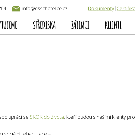
204
Dokumenty
Certifik
info@dsschotelice.cz
YTUJEME
STŘEDISKA
ZÁJEMCI
KLIENTI
spolupráci se
SKOK do života
, kteří budou s našimi klienty pr
ociální rehabilitace –