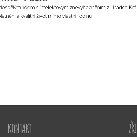
zet dospělým lidem s intelektovým znevýhodněním z Hradce Králove
tnění a kvalitní život mimo vlastní rodinu.
KONTAKT
ZŘ