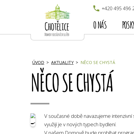
+420 495 496 
O NÁS
POSK
ÚVOD
AKTUALITY
NĚCO SE CHYSTÁ
NĚCO SE CHYSTÁ
V současné době navazujeme intenzivní 
využijí je v nových typech bydlení.
V našem Domově bude probíhat program s