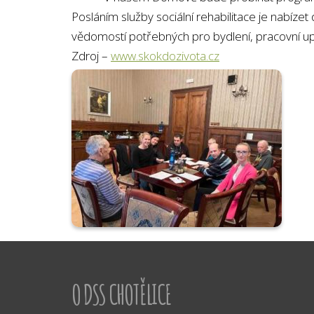
Posláním služby sociální rehabilitace je nabí
vědomostí potřebných pro bydlení, pracovní upla
Zdroj –
www.skokdozivota.cz
O DSS CHOTĚLICE