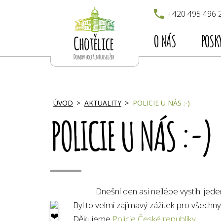
+420 495 496 
O NÁS
POSK
ÚVOD
AKTUALITY
POLICIE U NÁS :-)
POLICIE U NÁS :-)
Dnešní den asi nejlépe vystihl jeden 
Byl to velmi zajímavý zážitek pro všechn
Děkujeme
Policie České republiky