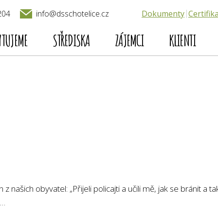
204
Dokumenty
Certifik
info@dsschotelice.cz
YTUJEME
STŘEDISKA
ZÁJEMCI
KLIENTI
z našich obyvatel: „Přijeli policajti a učili mě, jak se bránit
a ta
y…