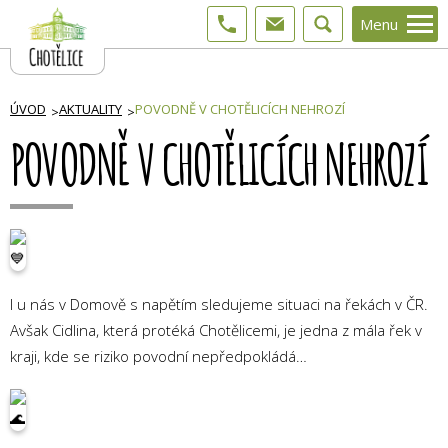
Menu
ÚVOD
AKTUALITY
POVODNĚ V CHOTĚLICÍCH NEHROZÍ
POVODNĚ V CHOTĚLICÍCH NEHROZÍ
I u nás v Domově s napětím sledujeme situaci na řekách v ČR.
Avšak Cidlina, která protéká Chotělicemi, je jedna z mála řek v
kraji, kde se riziko povodní nepředpokládá…