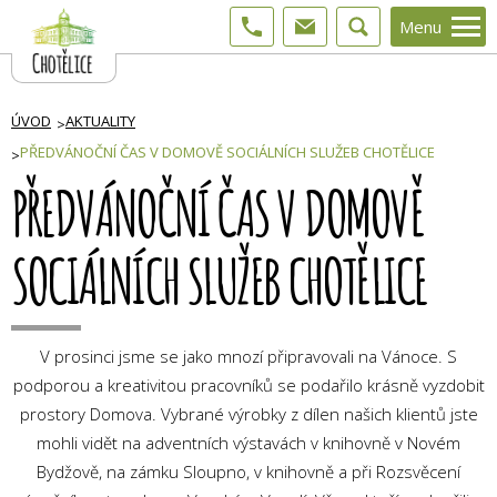
Menu
ÚVOD
AKTUALITY
PŘEDVÁNOČNÍ ČAS V DOMOVĚ SOCIÁLNÍCH SLUŽEB CHOTĚLICE
PŘEDVÁNOČNÍ ČAS V DOMOVĚ
SOCIÁLNÍCH SLUŽEB CHOTĚLICE
V prosinci jsme se jako mnozí připravovali na Vánoce. S
podporou a kreativitou pracovníků se podařilo krásně vyzdobit
prostory Domova. Vybrané výrobky z dílen našich klientů jste
mohli vidět na adventních výstavách v knihovně v Novém
Bydžově, na zámku Sloupno, v knihovně a při Rozsvěcení