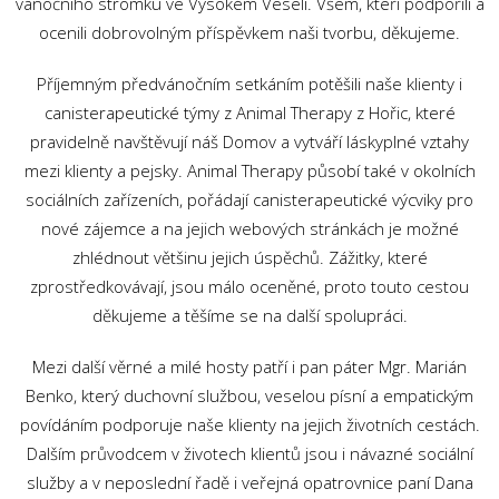
vánočního stromku ve Vysokém Veselí. Všem, kteří podpořili a
ocenili dobrovolným příspěvkem naši tvorbu, děkujeme.
Příjemným předvánočním setkáním potěšili naše klienty i
canisterapeutické týmy z Animal Therapy z Hořic, které
pravidelně navštěvují náš Domov a vytváří láskyplné vztahy
mezi klienty a pejsky. Animal Therapy působí také v okolních
sociálních zařízeních, pořádají canisterapeutické výcviky pro
nové zájemce a na jejich webových stránkách je možné
zhlédnout většinu jejich úspěchů. Zážitky, které
zprostředkovávají, jsou málo oceněné, proto touto cestou
děkujeme a těšíme se na další spolupráci.
Mezi další věrné a milé hosty patří i pan páter Mgr. Marián
Benko, který duchovní službou, veselou písní a empatickým
povídáním podporuje naše klienty na jejich životních cestách.
Dalším průvodcem v životech klientů jsou i návazné sociální
služby a v neposlední řadě i veřejná opatrovnice paní Dana