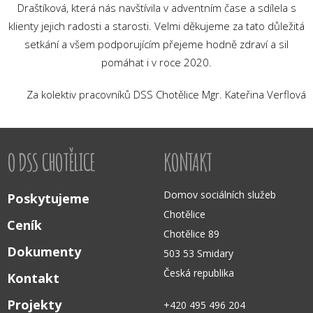
Draštíková, která nás navštívila v adventním čase a sdílela s
klienty jejich radosti a starosti. Velmi děkujeme za tato důležitá
setkání a všem podporujícím přejeme hodně zdraví a sil
pomáhat i v roce 2020.
Za kolektiv pracovníků DSS Chotělice Mgr. Kateřina Verflová
O DSS CHOTĚLICE
KONTAKT
Domov sociálních služeb
Poskytujeme
Chotělice
Ceník
Chotělice 89
Dokumenty
503 53 Smidary
Česká republika
Kontakt
Projekty
+420 495 496 204