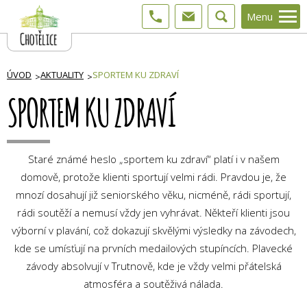
Menu
ÚVOD
AKTUALITY
SPORTEM KU ZDRAVÍ
SPORTEM KU ZDRAVÍ
Staré známé heslo „sportem ku zdraví“ platí i v našem
domově, protože klienti sportují velmi rádi. Pravdou je, že
mnozí dosahují již seniorského věku, nicméně, rádi sportují,
rádi soutěží a nemusí vždy jen vyhrávat. Někteří klienti jsou
výborní v plavání, což dokazují skvělými výsledky na závodech,
kde se umísťují na prvních medailových stupíncích. Plavecké
závody absolvují v Trutnově, kde je vždy velmi přátelská
atmosféra a soutěživá nálada.