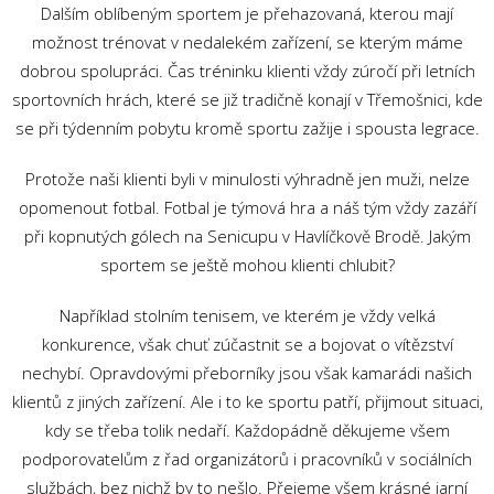
Dalším oblíbeným sportem je přehazovaná, kterou mají
možnost trénovat v nedalekém zařízení, se kterým máme
dobrou spolupráci. Čas tréninku klienti vždy zúročí při letních
sportovních hrách, které se již tradičně konají v Třemošnici, kde
se při týdenním pobytu kromě sportu zažije i spousta legrace.
Protože naši klienti byli v minulosti výhradně jen muži, nelze
opomenout fotbal. Fotbal je týmová hra a náš tým vždy zazáří
při kopnutých gólech na Senicupu v Havlíčkově Brodě. Jakým
sportem se ještě mohou klienti chlubit?
Například stolním tenisem, ve kterém je vždy velká
konkurence, však chuť zúčastnit se a bojovat o vítězství
nechybí. Opravdovými přeborníky jsou však kamarádi našich
klientů z jiných zařízení. Ale i to ke sportu patří, přijmout situaci,
kdy se třeba tolik nedaří. Každopádně děkujeme všem
podporovatelům z řad organizátorů i pracovníků v sociálních
službách, bez nichž by to nešlo. Přejeme všem krásné jarní