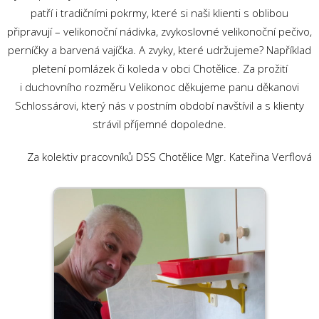
patří i tradičními pokrmy, které si naši klienti s oblibou
připravují – velikonoční nádivka, zvykoslovné velikonoční pečivo,
perníčky a barvená vajíčka. A zvyky, které udržujeme? Například
pletení pomlázek či koleda v obci Chotělice. Za prožití
i duchovního rozměru Velikonoc děkujeme panu děkanovi
Schlossárovi, který nás v postním období navštívil a s klienty
strávil příjemné dopoledne.
Za kolektiv pracovníků DSS Chotělice Mgr. Kateřina Verflová