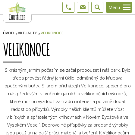
Menu
ÚVOD
AKTUALITY
VELIKONOCE
VELIKONOCE
S krásným jarním počasím se začal probouzet i náš park. Bylo
třeba provést řádný jarní úklid, odměněný do křupava
opečenými buřty. S jarem přicházejí i Velikonoce, spojené pro
nás především s tvořením jarních a velikonočních výrobků,
které mohou vyzdobit zahradu i interiér a po zimě dodat
radost do příbytků. Výrobky našich klientů můžete vídat
v blízkých a spřátelených knihovnách v Novém Bydžově a ve
Vysokém Veselí. Dobrovolné příspěvky za prodané výrobky
jsou použity na další práci, materiál a tvoření. K Velikonocům