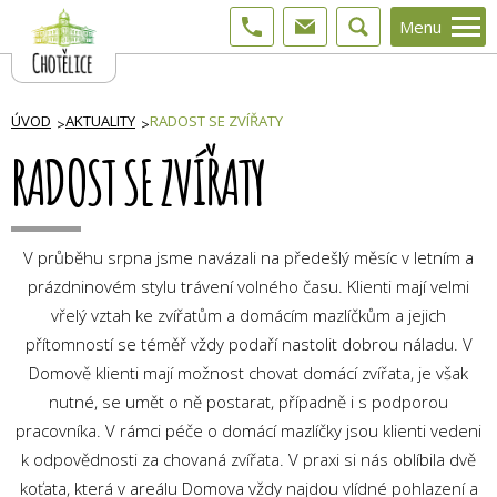
Menu
ÚVOD
AKTUALITY
RADOST SE ZVÍŘATY
RADOST SE ZVÍŘATY
V průběhu srpna jsme navázali na předešlý měsíc v letním a
prázdninovém stylu trávení volného času. Klienti mají velmi
vřelý vztah ke zvířatům a domácím mazlíčkům a jejich
přítomností se téměř vždy podaří nastolit dobrou náladu. V
Domově klienti mají možnost chovat domácí zvířata, je však
nutné, se umět o ně postarat, případně i s podporou
pracovníka. V rámci péče o domácí mazlíčky jsou klienti vedeni
k odpovědnosti za chovaná zvířata. V praxi si nás oblíbila dvě
koťata, která v areálu Domova vždy najdou vlídné pohlazení a