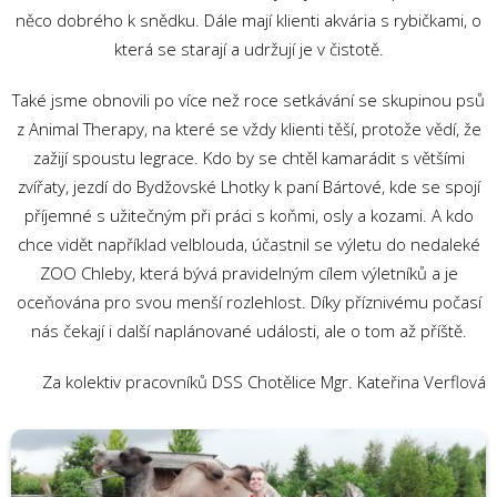
něco dobrého k snědku. Dále mají klienti akvária s rybičkami, o
která se starají a udržují je v čistotě.
Také jsme obnovili po více než roce setkávání se skupinou psů
z Animal Therapy, na které se vždy klienti těší, protože vědí, že
zažijí spoustu legrace. Kdo by se chtěl kamarádit s většími
zvířaty, jezdí do Bydžovské Lhotky k paní Bártové, kde se spojí
příjemné s užitečným při práci s koňmi, osly a kozami. A kdo
chce vidět například velblouda, účastnil se výletu do nedaleké
ZOO Chleby, která bývá pravidelným cílem výletníků a je
oceňována pro svou menší rozlehlost. Díky příznivému počasí
nás čekají i další naplánované události, ale o tom až příště.
Za kolektiv pracovníků DSS Chotělice Mgr. Kateřina Verflová