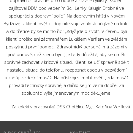
dopravních pravidel pro chodce a hlavně cyklisty. Školení
zajišťoval DDM pod vedením Bc. Lenky Kalugin Drobné ve
spolupráci s dopravní policií. Na dopravním hřišti v Novém
Bydžově si klienti ověřili i doplnili svoje znalosti při jízdě na kole.
A do třetice by se mohlo říci: „Když jde o život“. V červnu byli
klienti proškoleni záchranářem Lukášem Verflem ve zvládání
poskytnutí první pomoci. Zdravotnický personál má zázemí v
jiné budově, než klienti bydlí, je tedy důležité, aby se uměli
správně zachovat v krizové situaci. Klienti se učí správně sdělit
nastalou situaci do telefonu, rozpoznat osobu v bezvědomí
a zahájit srdeční masáž. Na přístroji si mohli ověřit, zda masáž
provádí technicky správně, a dařilo se jim velmi dobře. Za
spolupráci výše jmenovaným moc děkujeme.
Za kolektiv pracovníků DSS Chotělice Mgr. Kateřina Verflová